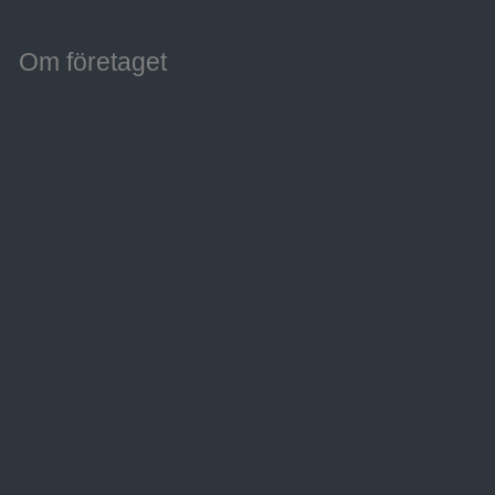
Om företaget
063-514835